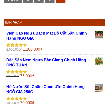
SẢN PHẨM
Viên Cao Ngựa Bạch Mắt Đỏ Cắt Sẵn Chính
Hãng NGÔ GIA
Giá
Giá
1.200.000
₫
2.000.000
₫
Được xếp
gốc
hiện
hạng
5.00
5
sao
là:
tại
Đặc Sản Nem Ngựa Bắc Giang Chính Hãng
2.000.000₫.
là:
ÔNG TUÂN
1.200.000₫.
Giá
Giá
75.000
₫
120.000
₫
Được xếp
gốc
hiện
hạng
5.00
5
sao
là:
tại
Hũ Nước Sốt Chẩm Chéo Ướt Chính Hãng
120.000₫.
là:
NGÔ GIA 250G
75.000₫.
Giá
Giá
70.000
₫
100.000
₫
Được xếp
gốc
hiện
hạng
5.00
5