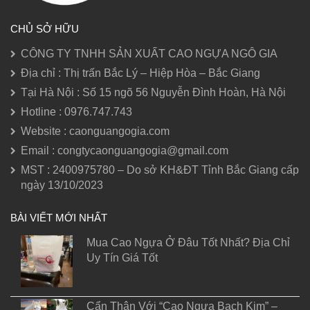
CHỦ SỞ HỮU
CÔNG TY TNHH SẢN XUẤT CAO NGỰA NGÔ GIA
Địa chỉ : Thị trấn Bắc Lý – Hiệp Hòa – Bắc Giang
Tại Hà Nội : Số 15 ngõ 56 Nguyễn Đình Hoàn, Hà Nội
Hotline : 0976.747.743
Website : caonguangogia.com
Email : congtycaonguangogia@gmail.com
MST : 2400975780 – Do sở KH&ĐT Tỉnh Bắc Giang cấp
ngày 13/10/2023
BÀI VIẾT MỚI NHẤT
Mua Cao Ngựa Ở Đâu Tốt Nhất? Địa Chỉ
Uy Tín Giá Tốt
Cẩn Thận Với “Cao Ngựa Bạch Kim” –