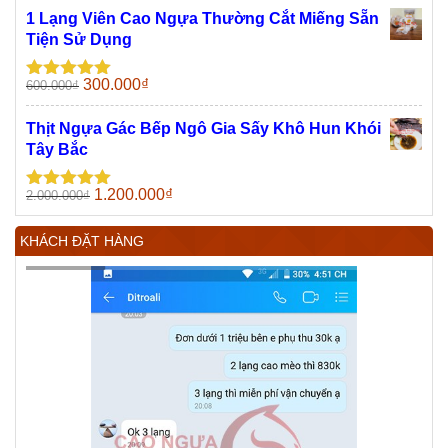
sao
là:
tại
1 Lạng Viên Cao Ngựa Thường Cắt Miếng Sẵn
100.000₫.
là:
Tiện Sử Dụng
70.000₫.
Giá
Giá
300.000
₫
600.000
₫
Được xếp
gốc
hiện
hạng
5.00
5
sao
là:
tại
Thịt Ngựa Gác Bếp Ngô Gia Sấy Khô Hun Khói
600.000₫.
là:
Tây Bắc
300.000₫.
Giá
Giá
1.200.000
₫
2.000.000
₫
Được xếp
gốc
hiện
hạng
5.00
5
sao
là:
tại
KHÁCH ĐẶT HÀNG
2.000.000₫.
là:
1.200.000₫.