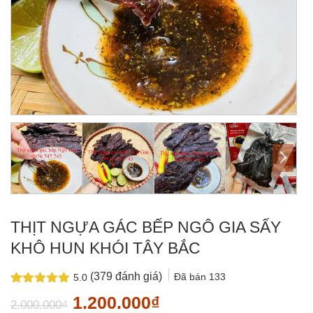
THỊT NGỰA GÁC BẾP NGÔ GIA SẤY
KHÔ HUN KHÓI TÂY BẮC
(
379
đánh giá)
Đã bán
133
5.0
5.0
379
trên 5
Giá
Giá
1.200.000
₫
2.000.000
₫
dựa trên