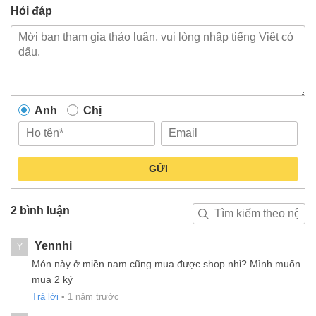
Hỏi đáp
Anh
Chị
GỬI
2 bình luận
Yennhi
Y
Món này ở miền nam cũng mua được shop nhỉ? Mình muốn
mua 2 ký
Trả lời
•
1 năm trước