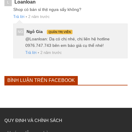
Loanloan
L
Shop có bán sỉ thịt ngựa sấy không?
Trả lời
•
2 năm trước
Ngô Gia
NG
QUẢN TRỊ VIÊN
@Loanloan: Dạ có chị nhé, chị liên hệ hotline
0976.747.743 bên em báo giá cụ thể nhé!
Trả lời
•
2 năm trước
BÌNH LUẬN TRÊN FACEBOOK
QUY ĐỊNH VÀ CHÍNH SÁCH