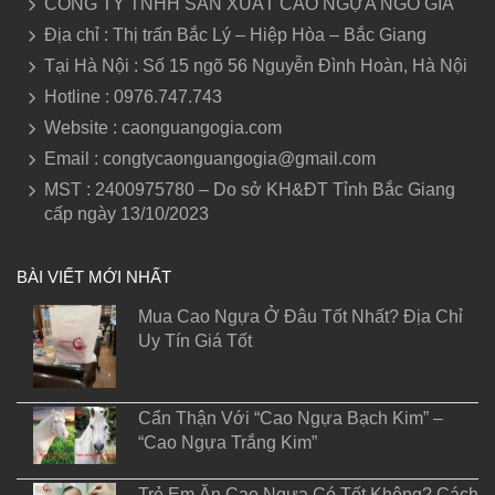
CÔNG TY TNHH SẢN XUẤT CAO NGỰA NGÔ GIA
Địa chỉ : Thị trấn Bắc Lý – Hiệp Hòa – Bắc Giang
Tại Hà Nội : Số 15 ngõ 56 Nguyễn Đình Hoàn, Hà Nội
Hotline : 0976.747.743
Website : caonguangogia.com
Email : congtycaonguangogia@gmail.com
MST : 2400975780 – Do sở KH&ĐT Tỉnh Bắc Giang
cấp ngày 13/10/2023
BÀI VIẾT MỚI NHẤT
Mua Cao Ngựa Ở Đâu Tốt Nhất? Địa Chỉ
Uy Tín Giá Tốt
Cẩn Thận Với “Cao Ngựa Bạch Kim” –
“Cao Ngựa Trắng Kim”
Trẻ Em Ăn Cao Ngựa Có Tốt Không? Cách