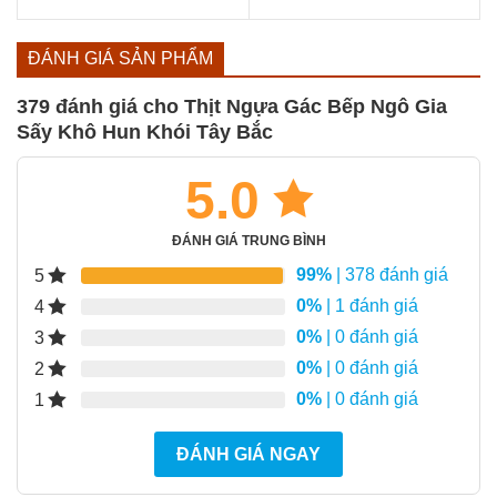
gốc
hiện
gốc
hiện
5.00
4.89
5 sao
5 sao
là:
tại
là:
tại
120.000₫.
là:
500.000₫.
là:
ĐÁNH GIÁ SẢN PHẨM
75.000₫.
300.000₫.
379 đánh giá cho
Thịt Ngựa Gác Bếp Ngô Gia
Sấy Khô Hun Khói Tây Bắc
5.0
ĐÁNH GIÁ TRUNG BÌNH
99%
| 378 đánh giá
5
0%
| 1 đánh giá
4
0%
| 0 đánh giá
3
0%
| 0 đánh giá
2
0%
| 0 đánh giá
1
ĐÁNH GIÁ NGAY