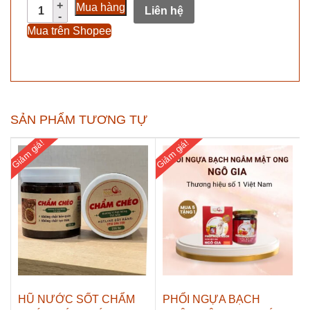
Thịt
Mua hàng
Liên hệ
Ngựa
Mua trên Shopee
Gác
Bếp
Ngô
Gia
Sấy
Khô
SẢN PHẨM TƯƠNG TỰ
Hun
Khói
Giảm giá!
Giảm giá!
Tây
Bắc
số
lượng
HŨ NƯỚC SỐT CHẨM
PHỔI NGỰA BẠCH