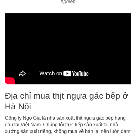
nghiệp
Địa chỉ mua thịt ngựa gác bếp ở
Hà Nội
Công ty Ngô Gia là nhà sản xuất thịt ngựa gác bếp hàng
đầu tại Việt Nam. Chúng tôi trực tiếp sản xuất tại nhà
xưởng sản xuất riêng, không mua về bán lại nên luôn đảm