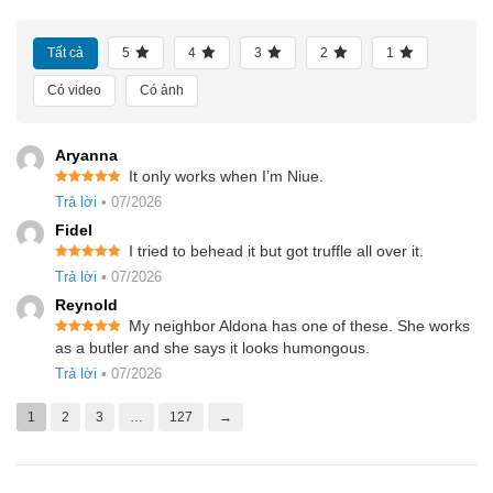
Tất cả
5
4
3
2
1
Có video
Có ảnh
Aryanna
It only works when I’m Niue.
Được xếp
Trả lời
•
07/2026
hạng
5
5
sao
Fidel
I tried to behead it but got truffle all over it.
Được xếp
Trả lời
•
07/2026
hạng
5
5
sao
Reynold
My neighbor Aldona has one of these. She works
Được xếp
as a butler and she says it looks humongous.
hạng
5
5
sao
Trả lời
•
07/2026
1
2
3
…
127
→