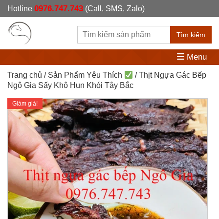
0976.747.743
Hotline
(Call, SMS, Zalo)
Tìm kiếm
Menu
Trang chủ
/
Sản Phẩm Yêu Thích
/ Thịt Ngựa Gác Bếp
Ngô Gia Sấy Khô Hun Khói Tây Bắc
Giảm giá!