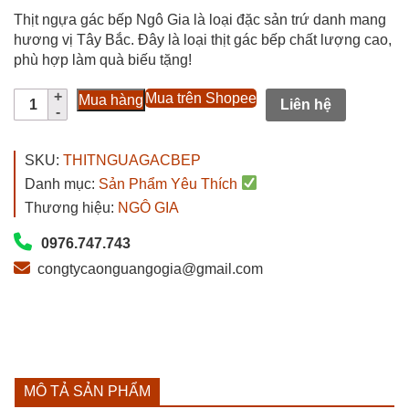
đánh giá
gốc
hiện
Thịt ngựa gác bếp Ngô Gia là loại đặc sản trứ danh mang
là:
tại
hương vị Tây Bắc. Đây là loại thịt gác bếp chất lượng cao,
phù hợp làm quà biếu tặng!
2.000.000₫.
là:
Thịt
1.200.000₫.
Mua trên Shopee
Mua hàng
Liên hệ
Ngựa
Gác
Bếp
SKU:
THITNGUAGACBEP
Ngô
Danh mục:
Sản Phẩm Yêu Thích
Gia
Thương hiệu:
NGÔ GIA
Sấy
Khô
0976.747.743
Hun
congtycaonguangogia@gmail.com
Khói
Tây
Bắc
số
lượng
MÔ TẢ SẢN PHẨM