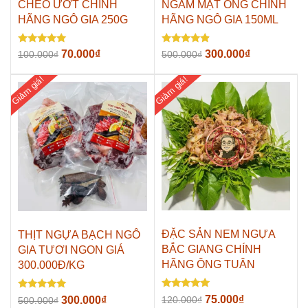
CHÉO ƯỚT CHÍNH
NGÂM MẬT ONG CHÍNH
HÃNG NGÔ GIA 250G
HÃNG NGÔ GIA 150ML
Được xếp
Được xếp
Giá
Giá
Giá
Giá
70.000
₫
300.000
₫
100.000
₫
500.000
₫
hạng
hạng
gốc
hiện
gốc
hiện
5.00
4.67
5 sao
5 sao
Giảm giá!
Giảm giá!
là:
tại
là:
tại
100.000₫.
là:
500.000₫.
là:
70.000₫.
300.000₫.
ĐẶC SẢN NEM NGỰA
THỊT NGỰA BẠCH NGÔ
BẮC GIANG CHÍNH
GIA TƯƠI NGON GIÁ
HÃNG ÔNG TUÂN
300.000Đ/KG
Được xếp
Được xếp
Giá
Giá
Giá
Giá
75.000
₫
300.000
₫
120.000
₫
500.000
₫
hạng
hạng