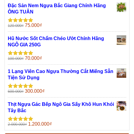
sao
là:
tại
Đặc Sản Nem Ngựa Bắc Giang Chính Hãng
2.000.000₫.
là:
ÔNG TUÂN
1.200.000₫.
Giá
Giá
75.000
₫
120.000
₫
Được xếp
gốc
hiện
hạng
5.00
5
sao
là:
tại
Hũ Nước Sốt Chẩm Chéo Ướt Chính Hãng
120.000₫.
là:
NGÔ GIA 250G
75.000₫.
Giá
Giá
70.000
₫
100.000
₫
Được xếp
gốc
hiện
hạng
5.00
5
sao
là:
tại
1 Lạng Viên Cao Ngựa Thường Cắt Miếng Sẵn
100.000₫.
là:
Tiện Sử Dụng
70.000₫.
Giá
Giá
300.000
₫
600.000
₫
Được xếp
gốc
hiện
hạng
5.00
5
sao
là:
tại
Thịt Ngựa Gác Bếp Ngô Gia Sấy Khô Hun Khói
600.000₫.
là:
Tây Bắc
300.000₫.
Giá
Giá
1.200.000
₫
2.000.000
₫
Được xếp
gốc
hiện
hạng
5.00
5