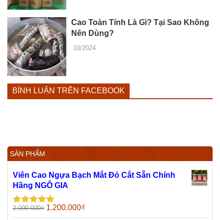
Cao Toàn Tính Là Gì? Tại Sao Không
Nên Dùng?
10/2024
BÌNH LUẬN TRÊN FACEBOOK
SẢN PHẨM
Viên Cao Ngựa Bạch Mắt Đỏ Cắt Sẵn Chính
Hãng NGÔ GIA
Giá
Giá
1.200.000
₫
2.000.000
₫
Được xếp
gốc
hiện
hạng
5.00
5