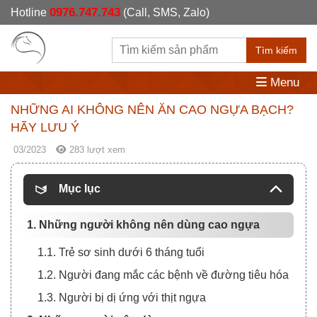
0976.747.743
Hotline
(Call, SMS, Zalo)
Tìm kiếm
Menu
NHỮNG AI KHÔNG NÊN ĂN CAO NGỰA BẠCH?
HÃY LƯU Ý
03/2023
283 lượt xem
Mục lục
1. Những người không nên dùng cao ngựa
1.1. Trẻ sơ sinh dưới 6 tháng tuổi
1.2. Người đang mắc các bệnh về đường tiêu hóa
1.3. Người bị dị ứng với thịt ngựa