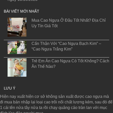
BÀI VIẾT MỚI NHẤT
Mua Cao Ngựa Ở Đâu Tốt Nhất? Địa Chỉ
Uy Tín Giá Tốt
Cẩn Thận Với “Cao Ngựa Bạch Kim” –
“Cao Ngựa Trắng Kim”
Trẻ Em Ăn Cao Ngựa Có Tốt Không? Cách
Ăn Thế Nào?
LƯU Ý
Hiện nay xuất hiện cơ sở không sản xuất được cao ngựa mà
đi mua bán nhập lại loại cao trôi nổi chất lượng kém, sau đó để
1 cái tên nửa tây nửa ta rồi chạy quảng cáo tràn lan với mục