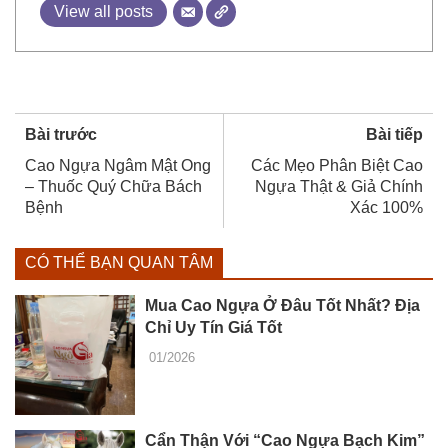
View all posts
Bài trước
Bài tiếp
Cao Ngựa Ngâm Mật Ong
Các Mẹo Phân Biệt Cao
– Thuốc Quý Chữa Bách
Ngựa Thật & Giả Chính
Bệnh
Xác 100%
CÓ THỂ BẠN QUAN TÂM
Mua Cao Ngựa Ở Đâu Tốt Nhất? Địa
Chỉ Uy Tín Giá Tốt
01/2026
Cẩn Thận Với “Cao Ngựa Bạch Kim”