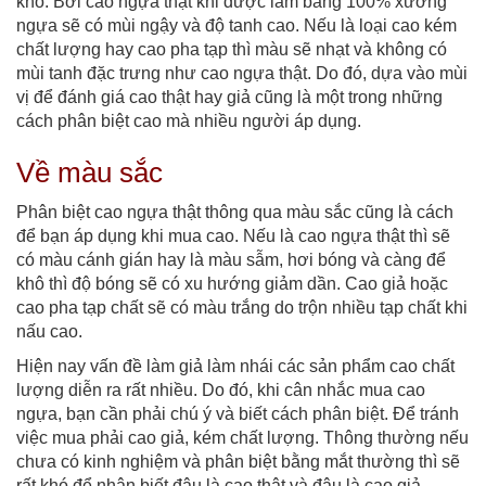
khó. Bởi cao ngựa thật khi được làm bằng 100% xương
ngựa sẽ có mùi ngậy và độ tanh cao. Nếu là loại cao kém
chất lượng hay cao pha tạp thì màu sẽ nhạt và không có
mùi tanh đặc trưng như cao ngựa thật. Do đó, dựa vào mùi
vị để đánh giá cao thật hay giả cũng là một trong những
cách phân biệt cao mà nhiều người áp dụng.
Về màu sắc
Phân biệt cao ngựa thật thông qua màu sắc cũng là cách
để bạn áp dụng khi mua cao. Nếu là cao ngựa thật thì sẽ
có màu cánh gián hay là màu sẫm, hơi bóng và càng để
khô thì độ bóng sẽ có xu hướng giảm dần. Cao giả hoặc
cao pha tạp chất sẽ có màu trắng do trộn nhiều tạp chất khi
nấu cao.
Hiện nay vấn đề làm giả làm nhái các sản phẩm cao chất
lượng diễn ra rất nhiều. Do đó, khi cân nhắc mua cao
ngựa, bạn cần phải chú ý và biết cách phân biệt. Để tránh
việc mua phải cao giả, kém chất lượng. Thông thường nếu
chưa có kinh nghiệm và phân biệt bằng mắt thường thì sẽ
rất khó để nhận biết đâu là cao thật và đâu là cao giả.