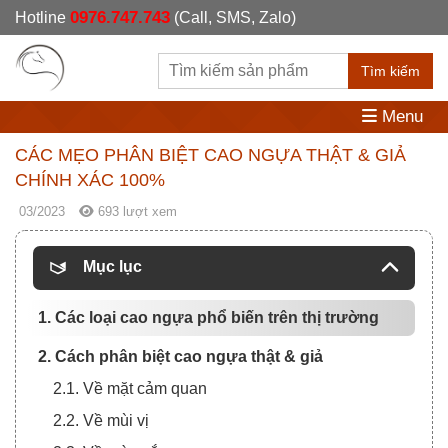
0976.747.743
Hotline
(Call, SMS, Zalo)
Tìm kiếm
Menu
CÁC MẸO PHÂN BIỆT CAO NGỰA THẬT & GIẢ
CHÍNH XÁC 100%
03/2023
693 lượt xem
Mục lục
1. Các loại cao ngựa phổ biến trên thị trường
2. Cách phân biệt cao ngựa thật & giả
2.1. Về mặt cảm quan
2.2. Về mùi vị