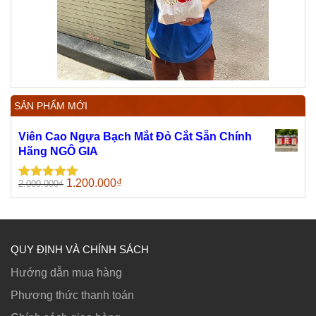
SẢN PHẨM MỚI
Viên Cao Ngựa Bạch Mắt Đỏ Cắt Sẵn Chính
Hãng NGÔ GIA
Giá
Giá
1.200.000
₫
2.000.000
₫
Được xếp
gốc
hiện
hạng
5.00
5
sao
là:
tại
2.000.000₫.
là:
1.200.000₫.
QUY ĐỊNH VÀ CHÍNH SÁCH
Hướng dẫn mua hàng
Phương thức thanh toán