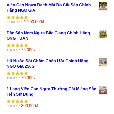
Viên Cao Ngựa Bạch Mắt Đỏ Cắt Sẵn Chính
Hãng NGÔ GIA
Giá
Giá
1.200.000
₫
2.000.000
₫
Được xếp
gốc
hiện
hạng
5.00
5
sao
là:
tại
Đặc Sản Nem Ngựa Bắc Giang Chính Hãng
2.000.000₫.
là:
ÔNG TUÂN
1.200.000₫.
Giá
Giá
75.000
₫
120.000
₫
Được xếp
gốc
hiện
hạng
5.00
5
sao
là:
tại
Hũ Nước Sốt Chẩm Chéo Ướt Chính Hãng
120.000₫.
là:
NGÔ GIA 250G
75.000₫.
Giá
Giá
70.000
₫
100.000
₫
Được xếp
gốc
hiện
hạng
5.00
5
sao
là:
tại
1 Lạng Viên Cao Ngựa Thường Cắt Miếng Sẵn
100.000₫.
là:
Tiện Sử Dụng
70.000₫.
Giá
Giá
300.000
₫
600.000
₫
Được xếp
gốc
hiện
hạng
5.00
5