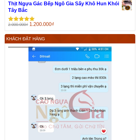
sao
là:
tại
Thịt Ngựa Gác Bếp Ngô Gia Sấy Khô Hun Khói
600.000₫.
là:
Tây Bắc
300.000₫.
Giá
Giá
1.200.000
₫
2.000.000
₫
Được xếp
gốc
hiện
hạng
5.00
5
sao
là:
tại
KHÁCH ĐẶT HÀNG
2.000.000₫.
là:
1.200.000₫.