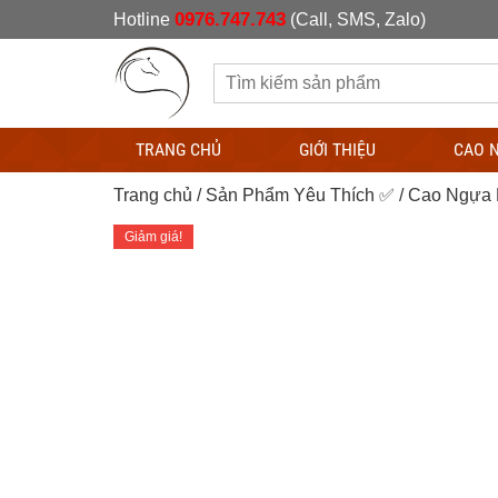
0976.747.743
Hotline
(Call, SMS, Zalo)
TRANG CHỦ
GIỚI THIỆU
CAO 
Trang chủ
/
Sản Phẩm Yêu Thích ✅
/ Cao Ngựa 
Giảm giá!