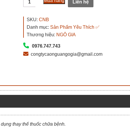
1.200.000₫.
Mua hàng
Liên hệ
Ngựa
Bạch
Mắt
SKU:
CNB
Đỏ
Danh mục:
Sản Phẩm Yêu Thích ✅
Nguyên
Thương hiệu:
NGÔ GIA
Chất
Chính
0976.747.743
Hãng
congtycaonguangogia@gmail.com
Xịn
Đặc
Biệt
số
lượng
 dụng thay thế thuốc chữa bệnh.