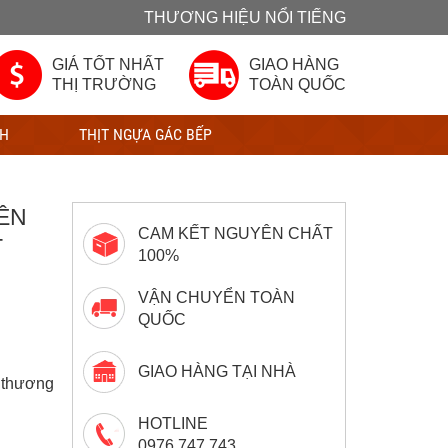
THƯƠNG HIỆU NỔI TIẾNG
GIÁ TỐT NHẤT
GIAO HÀNG
THỊ TRƯỜNG
TOÀN QUỐC
CH
THỊT NGỰA GÁC BẾP
ÊN
CAM KẾT NGUYÊN CHẤT
T
100%
VẬN CHUYỂN TOÀN
QUỐC
GIAO HÀNG TẠI NHÀ
à thương
HOTLINE
0976.747.743