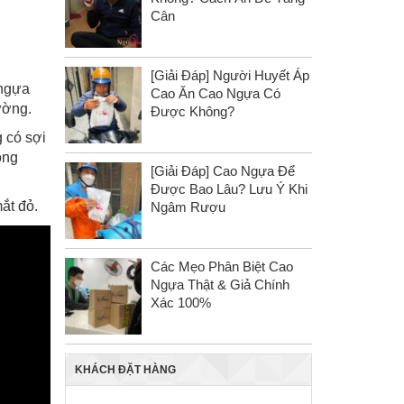
Cân
[Giải Đáp] Người Huyết Áp
 ngựa
Cao Ăn Cao Ngựa Có
ường.
Được Không?
 có sợi
óng
[Giải Đáp] Cao Ngựa Để
Được Bao Lâu? Lưu Ý Khi
ắt đỏ.
Ngâm Rượu
Các Mẹo Phân Biệt Cao
Ngựa Thật & Giả Chính
Xác 100%
KHÁCH ĐẶT HÀNG