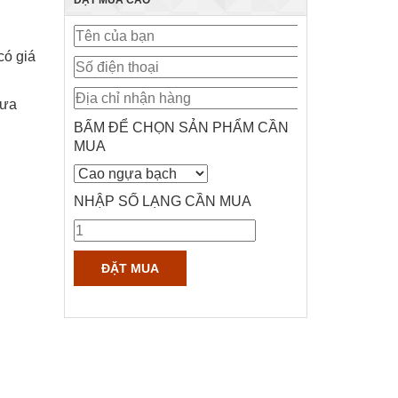
có giá
 ưa
BẤM ĐỂ CHỌN SẢN PHẨM CẦN
MUA
NHẬP SỐ LẠNG CẦN MUA