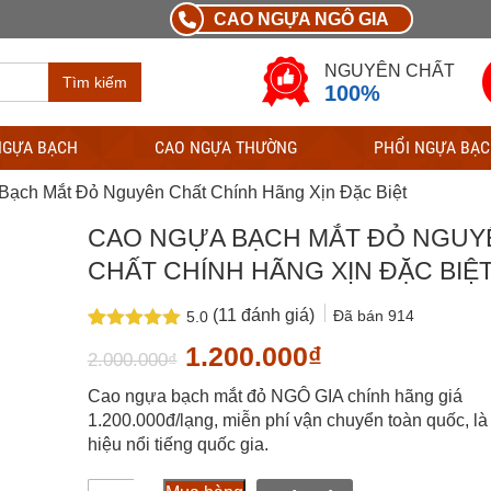
CAO NGỰA NGÔ GIA
NGUYÊN CHẤT
Tìm kiếm
100%
NGỰA BẠCH
CAO NGỰA THƯỜNG
PHỔI NGỰA BẠ
Bạch Mắt Đỏ Nguyên Chất Chính Hãng Xịn Đặc Biệt
CAO NGỰA BẠCH MẮT ĐỎ NGUY
CHẤT CHÍNH HÃNG XỊN ĐẶC BIỆ
(
11
đánh giá)
Đã bán
914
5.0
5.0
11
trên 5
Giá
Giá
1.200.000
₫
2.000.000
₫
dựa trên
đánh giá
gốc
hiện
Cao ngựa bạch mắt đỏ NGÔ GIA chính hãng giá
là:
tại
1.200.000đ/lạng, miễn phí vận chuyển toàn quốc, l
hiệu nổi tiếng quốc gia.
2.000.000₫.
là:
Cao