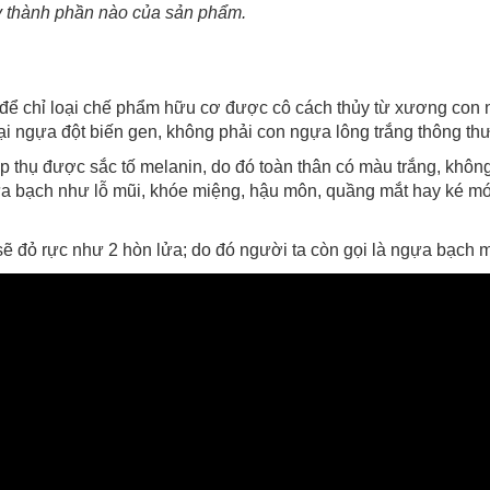
ỳ thành phần nào của sản phẩm
.
để chỉ loại chế phẩm hữu cơ được cô cách thủy từ xương con
ại ngựa đột biến gen, không phải con ngựa lông trắng thông th
 thụ được sắc tố melanin, do đó toàn thân có màu trắng, không
gựa bạch như lỗ mũi, khóe miệng, hậu môn, quầng mắt hay ké m
ẽ đỏ rực như 2 hòn lửa; do đó người ta còn gọi là ngựa bạch m